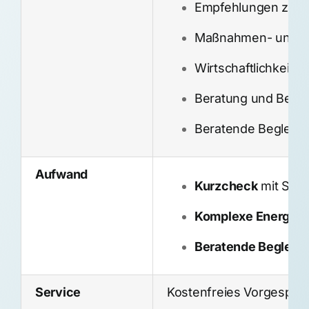
Empfehlungen zur E
Maßnahmen- und In
Wirtschaftlichkeits
Beratung und Beant
Beratende Begleitu
Aufwand
Kurzcheck
mit Stat
Komplexe Energieb
Beratende Begleit
Service
Kostenfreies Vorgesprä