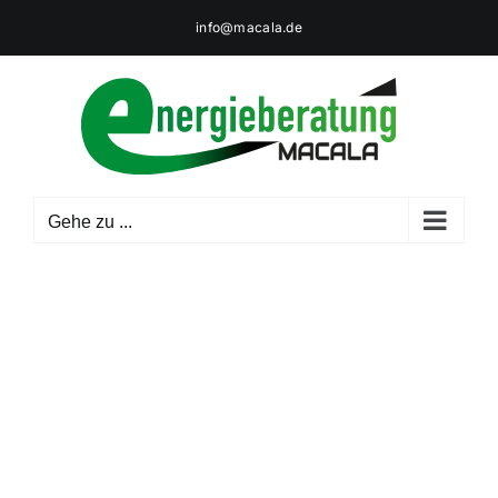
Zum
info@macala.de
Inhalt
springen
Gehe zu ...